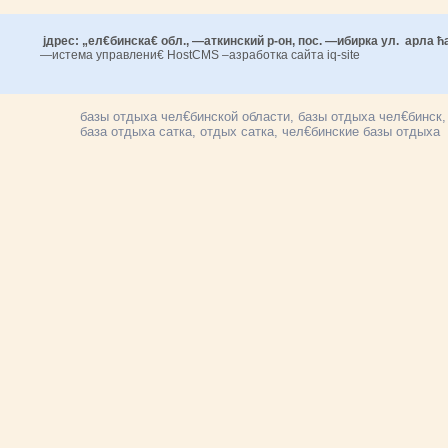
јдрес: „ел€бинска€ обл., —аткинский р-он, пос. —ибирка ул. арла ћ
—истема управлени€ HostCMS –азработка сайта iq-site
базы отдыха чел€бинской области, базы отдыха чел€бинск,
база отдыха сатка, отдых сатка, чел€бинские базы отдыха