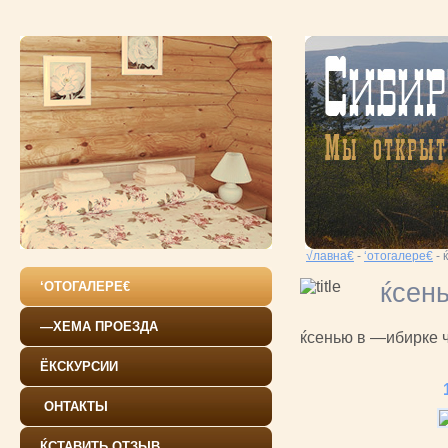
√лавна€
-
‘отогалере€
-
ќсен
‘ОТОГАЛЕРЕ€
—ХЕМА ПРОЕЗДА
ќсенью в —ибирке 
ЁКСКУРСИИ
ОНТАКТЫ
ЌСТАВИТЬ ОТЗЫВ